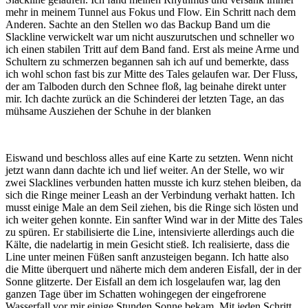
mehr in meinem Tunnel aus Fokus und Flow. Ein Schritt nach dem
Anderen. Sachte an den Stellen wo das Backup Band um die
Slackline verwickelt war um nicht auszurutschen und schneller wo
ich einen stabilen Tritt auf dem Band fand. Erst als meine Arme und
Schultern zu schmerzen begannen sah ich auf und bemerkte, dass
ich wohl schon fast bis zur Mitte des Tales gelaufen war. Der Fluss,
der am Talboden durch den Schnee floß, lag beinahe direkt unter
mir. Ich dachte zurück an die Schinderei der letzten Tage, an das
mühsame Ausziehen der Schuhe in der blanken
Eiswand und beschloss alles auf eine Karte zu setzten. Wenn nicht
jetzt wann dann dachte ich und lief weiter. An der Stelle, wo wir
zwei Slacklines verbunden hatten musste ich kurz stehen bleiben, da
sich die Ringe meiner Leash an der Verbindung verhakt hatten. Ich
musst einige Male an dem Seil ziehen, bis die Ringe sich lösten und
ich weiter gehen konnte. Ein sanfter Wind war in der Mitte des Tales
zu spüren. Er stabilisierte die Line, intensivierte allerdings auch die
Kälte, die nadelartig in mein Gesicht stieß. Ich realisierte, dass die
Line unter meinen Füßen sanft anzusteigen begann. Ich hatte also
die Mitte überquert und näherte mich dem anderen Eisfall, der in der
Sonne glitzerte. Der Eisfall an dem ich losgelaufen war, lag den
ganzen Tage über im Schatten wohingegen der eingefrorene
Wasserfall vor mir einige Stunden Sonne bekam. Mit jeden Schritt