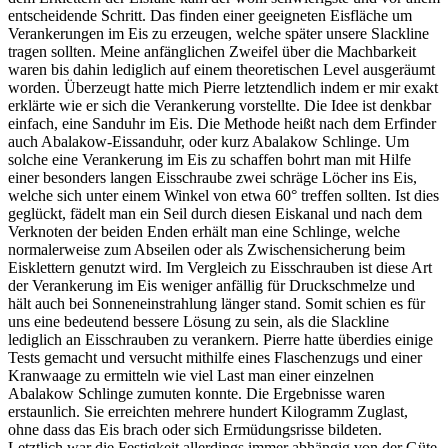
entscheidende Schritt. Das finden einer geeigneten Eisfläche um
Verankerungen im Eis zu erzeugen, welche später unsere Slackline
tragen sollten. Meine anfänglichen Zweifel über die Machbarkeit
waren bis dahin lediglich auf einem theoretischen Level ausgeräumt
worden. Überzeugt hatte mich Pierre letztendlich indem er mir exakt
erklärte wie er sich die Verankerung vorstellte. Die Idee ist denkbar
einfach, eine Sanduhr im Eis. Die Methode heißt nach dem Erfinder
auch Abalakow-Eissanduhr, oder kurz Abalakow Schlinge. Um
solche eine Verankerung im Eis zu schaffen bohrt man mit Hilfe
einer besonders langen Eisschraube zwei schräge Löcher ins Eis,
welche sich unter einem Winkel von etwa 60° treffen sollten. Ist dies
geglückt, fädelt man ein Seil durch diesen Eiskanal und nach dem
Verknoten der beiden Enden erhält man eine Schlinge, welche
normalerweise zum Abseilen oder als Zwischensicherung beim
Eisklettern genutzt wird. Im Vergleich zu Eisschrauben ist diese Art
der Verankerung im Eis weniger anfällig für Druckschmelze und
hält auch bei Sonneneinstrahlung länger stand. Somit schien es für
uns eine bedeutend bessere Lösung zu sein, als die Slackline
lediglich an Eisschrauben zu verankern. Pierre hatte überdies einige
Tests gemacht und versucht mithilfe eines Flaschenzugs und einer
Kranwaage zu ermitteln wie viel Last man einer einzelnen
Abalakow Schlinge zumuten konnte. Die Ergebnisse waren
erstaunlich. Sie erreichten mehrere hundert Kilogramm Zuglast,
ohne dass das Eis brach oder sich Ermüdungsrisse bildeten.
Letztlich war die Festigkeit allerdings immer abhängig von der Güte