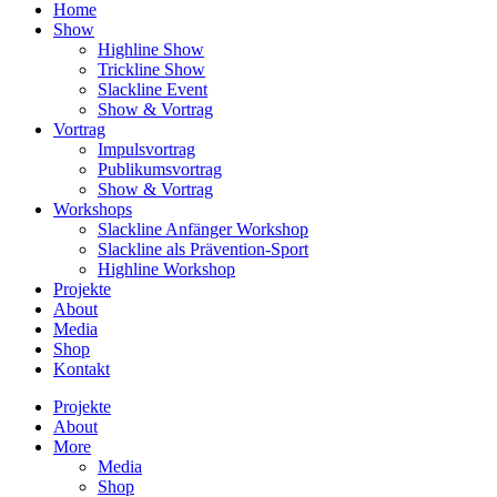
Home
Show
Highline Show
Trickline Show
Slackline Event
Show & Vortrag
Vortrag
Impulsvortrag
Publikumsvortrag
Show & Vortrag
Workshops
Slackline Anfänger Workshop
Slackline als Prävention-Sport
Highline Workshop
Projekte
About
Media
Shop
Kontakt
Projekte
About
More
Media
Shop