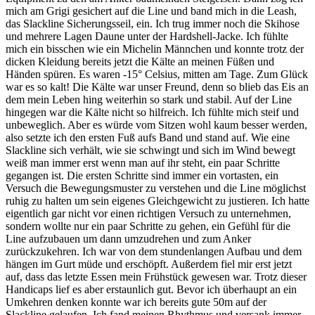
mich am Grigi gesichert auf die Line und band mich in die Leash,
das Slackline Sicherungsseil, ein. Ich trug immer noch die Skihose
und mehrere Lagen Daune unter der Hardshell-Jacke. Ich fühlte
mich ein bisschen wie ein Michelin Männchen und konnte trotz der
dicken Kleidung bereits jetzt die Kälte an meinen Füßen und
Händen spüren. Es waren -15° Celsius, mitten am Tage. Zum Glück
war es so kalt! Die Kälte war unser Freund, denn so blieb das Eis an
dem mein Leben hing weiterhin so stark und stabil. Auf der Line
hingegen war die Kälte nicht so hilfreich. Ich fühlte mich steif und
unbeweglich. Aber es würde vom Sitzen wohl kaum besser werden,
also setzte ich den ersten Fuß aufs Band und stand auf. Wie eine
Slackline sich verhält, wie sie schwingt und sich im Wind bewegt
weiß man immer erst wenn man auf ihr steht, ein paar Schritte
gegangen ist. Die ersten Schritte sind immer ein vortasten, ein
Versuch die Bewegungsmuster zu verstehen und die Line möglichst
ruhig zu halten um sein eigenes Gleichgewicht zu justieren. Ich hatte
eigentlich gar nicht vor einen richtigen Versuch zu unternehmen,
sondern wollte nur ein paar Schritte zu gehen, ein Gefühl für die
Line aufzubauen um dann umzudrehen und zum Anker
zurückzukehren. Ich war von dem stundenlangen Aufbau und dem
hängen im Gurt müde und erschöpft. Außerdem fiel mir erst jetzt
auf, dass das letzte Essen mein Frühstück gewesen war. Trotz dieser
Handicaps lief es aber erstaunlich gut. Bevor ich überhaupt an ein
Umkehren denken konnte war ich bereits gute 50m auf der
Slackline gelaufen. Ich fand meinen Rhythmus und versank immer