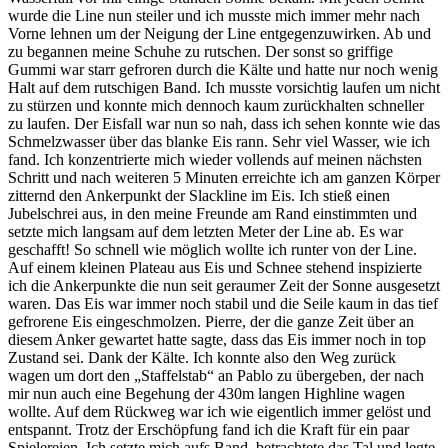
wurde die Line nun steiler und ich musste mich immer mehr nach
Vorne lehnen um der Neigung der Line entgegenzuwirken. Ab und
zu begannen meine Schuhe zu rutschen. Der sonst so griffige
Gummi war starr gefroren durch die Kälte und hatte nur noch wenig
Halt auf dem rutschigen Band. Ich musste vorsichtig laufen um nicht
zu stürzen und konnte mich dennoch kaum zurückhalten schneller
zu laufen. Der Eisfall war nun so nah, dass ich sehen konnte wie das
Schmelzwasser über das blanke Eis rann. Sehr viel Wasser, wie ich
fand. Ich konzentrierte mich wieder vollends auf meinen nächsten
Schritt und nach weiteren 5 Minuten erreichte ich am ganzen Körper
zitternd den Ankerpunkt der Slackline im Eis. Ich stieß einen
Jubelschrei aus, in den meine Freunde am Rand einstimmten und
setzte mich langsam auf dem letzten Meter der Line ab. Es war
geschafft! So schnell wie möglich wollte ich runter von der Line.
Auf einem kleinen Plateau aus Eis und Schnee stehend inspizierte
ich die Ankerpunkte die nun seit geraumer Zeit der Sonne ausgesetzt
waren. Das Eis war immer noch stabil und die Seile kaum in das tief
gefrorene Eis eingeschmolzen. Pierre, der die ganze Zeit über an
diesem Anker gewartet hatte sagte, dass das Eis immer noch in top
Zustand sei. Dank der Kälte. Ich konnte also den Weg zurück
wagen um dort den „Staffelstab“ an Pablo zu übergeben, der nach
mir nun auch eine Begehung der 430m langen Highline wagen
wollte. Auf dem Rückweg war ich wie eigentlich immer gelöst und
entspannt. Trotz der Erschöpfung fand ich die Kraft für ein paar
Spielereien. Ich setzte mich aufs Band, betrachtete das Tal und legte