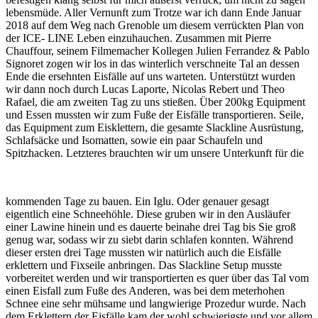
lebensmüde. Aller Vernunft zum Trotze war ich dann Ende Januar
2018 auf dem Weg nach Grenoble um diesem verrückten Plan von
der ICE- LINE Leben einzuhauchen. Zusammen mit Pierre
Chauffour, seinem Filmemacher Kollegen Julien Ferrandez & Pablo
Signoret zogen wir los in das winterlich verschneite Tal an dessen
Ende die ersehnten Eisfälle auf uns warteten. Unterstützt wurden
wir dann noch durch Lucas Laporte, Nicolas Rebert und Theo
Rafael, die am zweiten Tag zu uns stießen. Über 200kg Equipment
und Essen mussten wir zum Fuße der Eisfälle transportieren. Seile,
das Equipment zum Eisklettern, die gesamte Slackline Ausrüstung,
Schlafsäcke und Isomatten, sowie ein paar Schaufeln und
Spitzhacken. Letzteres brauchten wir um unsere Unterkunft für die
kommenden Tage zu bauen. Ein Iglu. Oder genauer gesagt
eigentlich eine Schneehöhle. Diese gruben wir in den Ausläufer
einer Lawine hinein und es dauerte beinahe drei Tag bis Sie groß
genug war, sodass wir zu siebt darin schlafen konnten. Während
dieser ersten drei Tage mussten wir natürlich auch die Eisfälle
erklettern und Fixseile anbringen. Das Slackline Setup musste
vorbereitet werden und wir transportierten es quer über das Tal vom
einen Eisfall zum Fuße des Anderen, was bei dem meterhohen
Schnee eine sehr mühsame und langwierige Prozedur wurde. Nach
dem Erklettern der Eisfälle kam der wohl schwierigste und vor allem