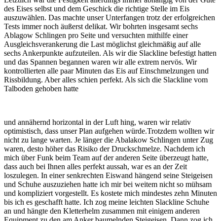
des Eises selbst und dem Geschick die richtige Stelle im Eis
auszuwählen. Das machte unser Unterfangen trotz der erfolgreichen
Tests immer noch äußerst delikat. Wir bohrten insgesamt sechs
Ablagow Schlingen pro Seite und versuchten mithilfe einer
Ausgleichsverankerung die Last möglichst gleichmäßig auf alle
sechs Ankerpunkte aufzuteilen. Als wir die Slackline befestigt hatten
und das Spannen begannen waren wir alle extrem nervös. Wir
kontrollierten alle paar Minuten das Eis auf Einschmelzungen und
Rissbildung. Aber alles schien perfekt. Als sich die Slackline vom
Talboden gehoben hatte
und annähernd horizontal in der Luft hing, waren wir relativ
optimistisch, dass unser Plan aufgehen würde.Trotzdem wollten wir
nicht zu lange warten. Je länger die Abalakow Schlingen unter Zug
waren, desto höher das Risiko der Druckschmelze. Nachdem ich
mich über Funk beim Team auf der anderen Seite überzeugt hatte,
dass auch bei Ihnen alles perfekt aussah, war es an der Zeit
loszulegen. In einer senkrechten Eiswand hängend seine Steigeisen
und Schuhe auszuziehen hatte ich mir bei weitem nicht so mühsam
und kompliziert vorgestellt. Es kostete mich mindestes zehn Minuten
bis ich es geschafft hatte. Ich zog meine leichten Slackline Schuhe
an und hängte den Kletterhelm zusammen mit einigem anderen
Equipment zu den am Anker baumelnden Steigeisen. Dann zog ich