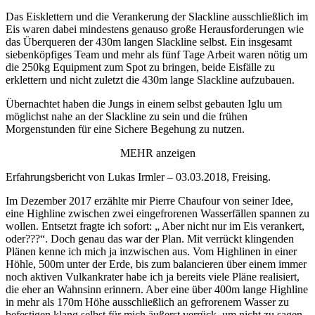
Das Eisklettern und die Verankerung der Slackline ausschließlich im
Eis waren dabei mindestens genauso große Herausforderungen wie
das Überqueren der 430m langen Slackline selbst. Ein insgesamt
siebenköpfiges Team und mehr als fünf Tage Arbeit waren nötig um
die 250kg Equipment zum Spot zu bringen, beide Eisfälle zu
erklettern und nicht zuletzt die 430m lange Slackline aufzubauen.
Übernachtet haben die Jungs in einem selbst gebauten Iglu um
möglichst nahe an der Slackline zu sein und die frühen
Morgenstunden für eine Sichere Begehung zu nutzen.
MEHR anzeigen
Erfahrungsbericht von Lukas Irmler – 03.03.2018, Freising.
Im Dezember 2017 erzählte mir Pierre Chaufour von seiner Idee,
eine Highline zwischen zwei eingefrorenen Wasserfällen spannen zu
wollen. Entsetzt fragte ich sofort: „ Aber nicht nur im Eis verankert,
oder???“. Doch genau das war der Plan. Mit verrückt klingenden
Plänen kenne ich mich ja inzwischen aus. Vom Highlinen in einer
Höhle, 500m unter der Erde, bis zum balancieren über einem immer
noch aktiven Vulkankrater habe ich ja bereits viele Pläne realisiert,
die eher an Wahnsinn erinnern. Aber eine über 400m lange Highline
in mehr als 170m Höhe ausschließlich an gefrorenem Wasser zu
befestigen klang selbst für mich äußerst verrück, um nicht zu sagen