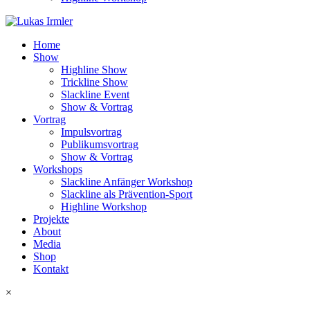
Home
Show
Highline Show
Trickline Show
Slackline Event
Show & Vortrag
Vortrag
Impulsvortrag
Publikumsvortrag
Show & Vortrag
Workshops
Slackline Anfänger Workshop
Slackline als Prävention-Sport
Highline Workshop
Projekte
About
Media
Shop
Kontakt
×